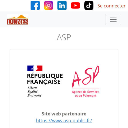
User accoun
Aller au contenu principal
Se connecter
ASP
Site web partenaire
https://www.asp-public.fr/