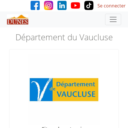
User accoun
Aller au contenu principal
Se connecter
Département du Vaucluse