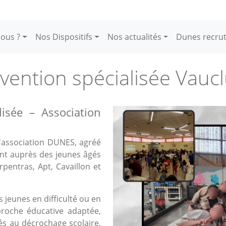
ous ?
Nos Dispositifs
Nos actualités
Dunes recru
vention spécialisée Vauc
lisée – Association
Image
l'association DUNES, agréé
ent auprès des jeunes âgés
entras, Apt, Cavaillon et
 jeunes en difficulté ou en
proche éducative adaptée,
iés au décrochage scolaire,