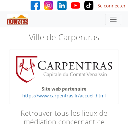
User accoun
Aller au contenu principal
Se connecter
Ville de Carpentras
Site web partenaire
https://www.carpentras.fr/accueil.html
Retrouver tous les lieux de
médiation concernant ce