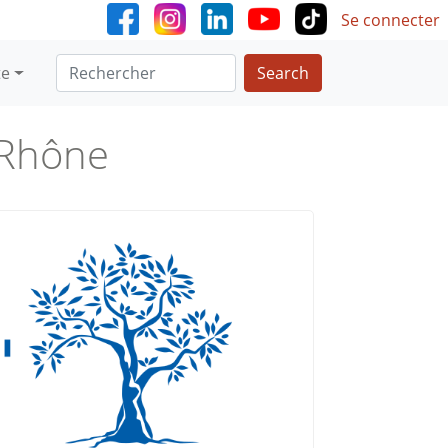
User accoun
Se connecter
Search
te
 Rhône