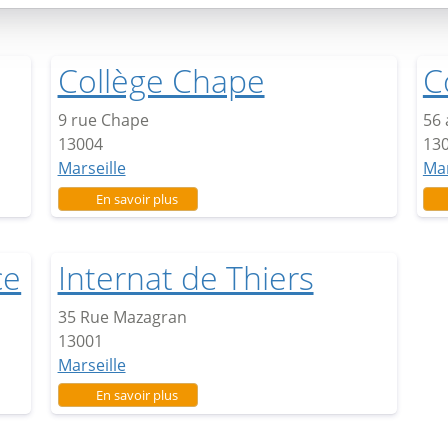
Collège Chape
C
9 rue Chape
56 
13004
13
Marseille
Mar
sur Collège Chape
En savoir plus
ce
Internat de Thiers
35 Rue Mazagran
13001
Marseille
sur Internat de Thiers
En savoir plus