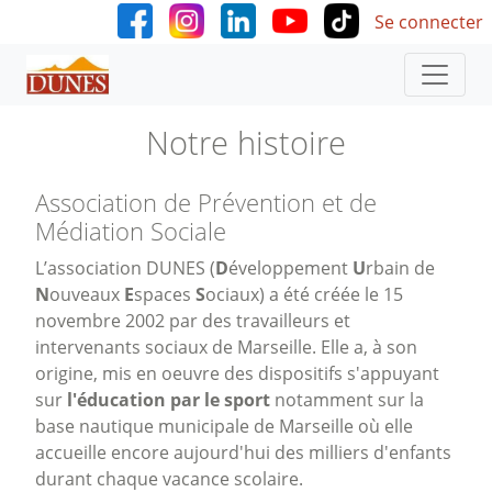
User accoun
Aller au contenu principal
Se connecter
Notre histoire
Association de Prévention et de
Médiation Sociale
L’association DUNES (
D
éveloppement
U
rbain de
N
ouveaux
E
spaces
S
ociaux) a été créée le 15
novembre 2002 par des travailleurs et
intervenants sociaux de Marseille. Elle a, à son
origine, mis en oeuvre des dispositifs s'appuyant
sur
l'éducation par le sport
notamment sur la
base nautique municipale de Marseille où elle
accueille encore aujourd'hui des milliers d'enfants
durant chaque vacance scolaire.