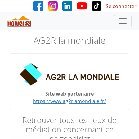
User accoun
Aller au contenu principal
Se connecter
AG2R la mondiale
Site web partenaire
https://www.ag2rlamondiale.fr/
Retrouver tous les lieux de
médiation concernant ce
partenairiat