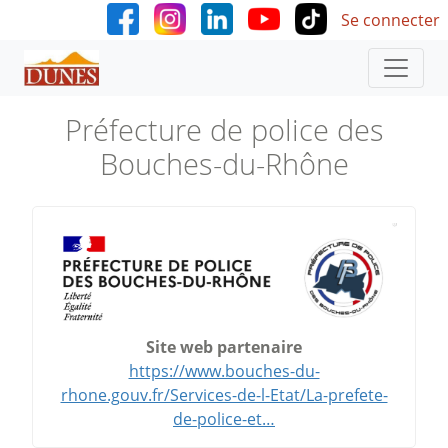
User accoun
Aller au contenu principal
Se connecter
Préfecture de police des
Bouches-du-Rhône
Site web partenaire
https://www.bouches-du-
rhone.gouv.fr/Services-de-l-Etat/La-prefete-
de-police-et…