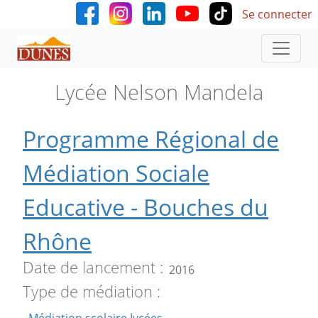
User accoun
Aller au contenu principal
Se connecter
Lycée Nelson Mandela
Programme Régional de
Médiation Sociale
Educative - Bouches du
Rhône
Date de lancement
2016
Type de médiation