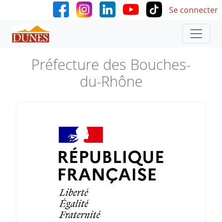
User accoun
Aller au contenu principal
Se connecter
Préfecture des Bouches-
du-Rhône