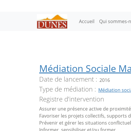
Aller au contenu principal
Main navigation
Accueil
Qui sommes-n
Médiation Sociale Ma
Date de lancement
2016
Type de médiation
Médiation soci
Registre d'intervention
Assurer une présence active de proximité
Favoriser les projets collectifs, supports 
Prévenir et gérer les situations conflictuel
Informer, sensibiliser et/ou former