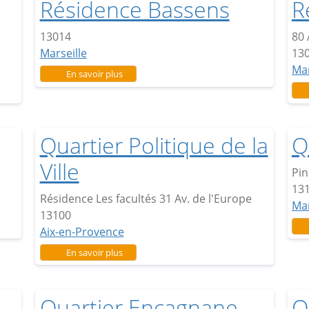
Résidence Bassens
R
13014
80 
Marseille
13
Mar
sur Résidence Bassens
En savoir plus
Quartier Politique de la
Q
Ville
Pin
13
Résidence Les facultés 31 Av. de l'Europe
Mar
13100
Aix-en-Provence
sur Quartier Politique de la Ville
En savoir plus
Quartier Encagnane
Q