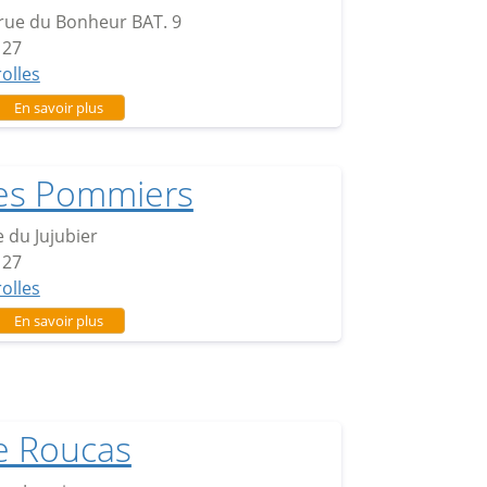
rue du Bonheur BAT. 9
127
rolles
sur Domaine des Pins
En savoir plus
es Pommiers
 du Jujubier
127
rolles
sur Les Pommiers
En savoir plus
e Roucas