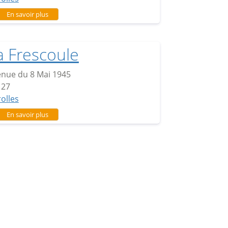
sur Cascabel
En savoir plus
a Frescoule
nue du 8 Mai 1945
127
rolles
sur La Frescoule
En savoir plus