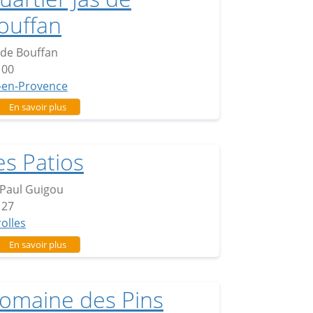
ouffan
 de Bouffan
100
-en-Provence
sur Quartier Jas de Bouffan
En savoir plus
es Patios
Paul Guigou
127
rolles
sur Les Patios
En savoir plus
omaine des Pins