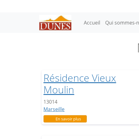
Aller au contenu principal
Main navigation
Accueil
Qui sommes-n
Résidence Vieux
Moulin
13014
Marseille
sur Résidence Vieux Moulin
En savoir plus