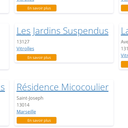
sur Les Pignes
En savoir plus
Les Jardins Suspendus
L
13127
Ave
Vitrolles
13
Vit
sur Les Jardins Suspendus
En savoir plus
as
Résidence Micocoulier
Saint-Joseph
13014
Marseille
sur Résidence Micocoulier
En savoir plus