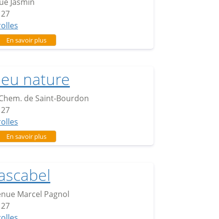
ue Jasmin
127
rolles
sur Le Roucas
En savoir plus
leu nature
Chem. de Saint-Bourdon
127
rolles
sur Bleu nature
En savoir plus
ascabel
nue Marcel Pagnol
127
rolles