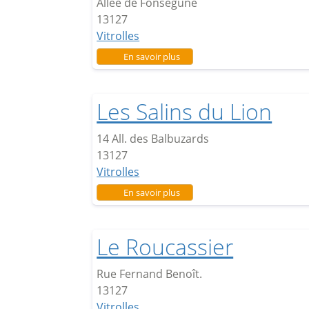
Allée de Fonsegune
13127
Vitrolles
sur Les Ormeaux
En savoir plus
Les Salins du Lion
14 All. des Balbuzards
13127
Vitrolles
sur Les Salins du Lion
En savoir plus
Le Roucassier
Rue Fernand Benoît.
13127
Vitrolles