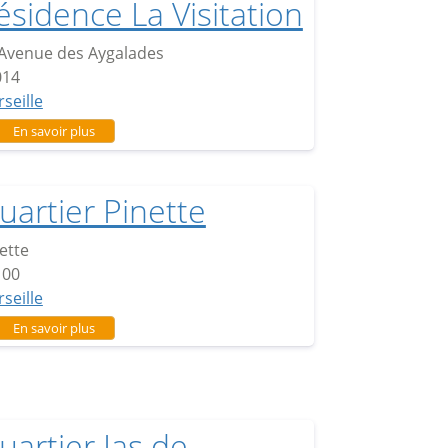
ésidence La Visitation
Avenue des Aygalades
014
seille
sur Résidence La Visitation
En savoir plus
uartier Pinette
ette
100
seille
sur Quartier Pinette
En savoir plus
uartier Jas de