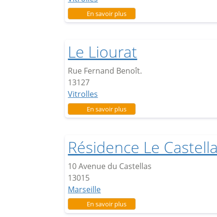
sur Le Roucassier
En savoir plus
Le Liourat
Rue Fernand Benoît.
13127
Vitrolles
sur Le Liourat
En savoir plus
Résidence Le Castell
10 Avenue du Castellas
13015
Marseille
sur Résidence Le Castellas
En savoir plus