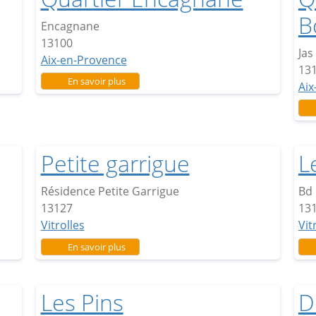
B
Encagnane
13100
Jas
Aix-en-Provence
13
sur Quartier Encagnane
En savoir plus
Aix
Petite garrigue
L
Résidence Petite Garrigue
Bd 
13127
13
Vitrolles
Vit
sur Petite garrigue
En savoir plus
Les Pins
D