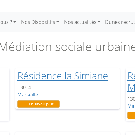
ous ?
Nos Dispositifs
Nos actualités
Dunes recru
Médiation sociale urbain
Résidence la Simiane
R
M
13014
Marseille
13
sur Résidence la Simiane
En savoir plus
Mar