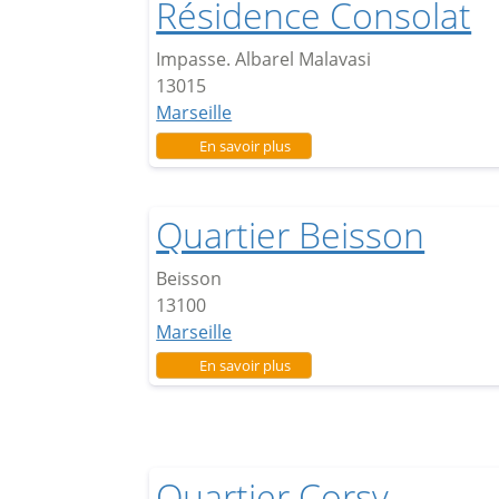
Résidence Consolat
Impasse. Albarel Malavasi
13015
Marseille
sur Résidence Consolat
En savoir plus
Quartier Beisson
Beisson
13100
Marseille
sur Quartier Beisson
En savoir plus
Quartier Corsy