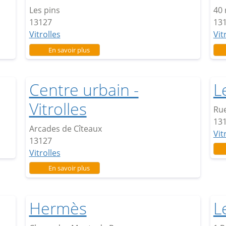
Les pins
40 
13127
13
Vitrolles
Vit
sur Les Pins
En savoir plus
Centre urbain -
L
Vitrolles
Rue
13
Arcades de Cîteaux
Vit
13127
Vitrolles
sur Centre urbain - Vitrolles
En savoir plus
Hermès
L