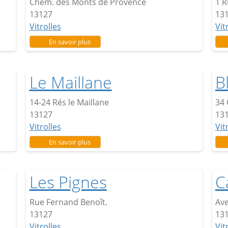
Chem. des Monts de Provence
1 R
13127
13
Vitrolles
Vit
sur Hermès
En savoir plus
Le Maillane
B
14-24 Rés le Maillane
34 
13127
13
Vitrolles
Vit
sur Le Maillane
En savoir plus
Les Pignes
C
Rue Fernand Benoît.
Ave
13127
13
Vitrolles
Vit