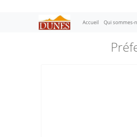
Aller au contenu principal
Main navigation
Accueil
Qui sommes-n
Préf