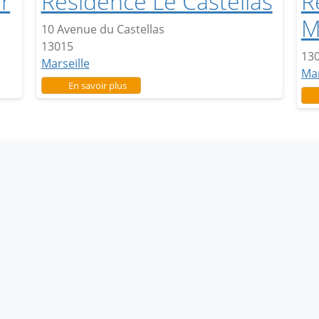
r
Résidence Le Castellas
R
M
10 Avenue du Castellas
13015
13
Marseille
Mar
sur Résidence Le Castellas
En savoir plus