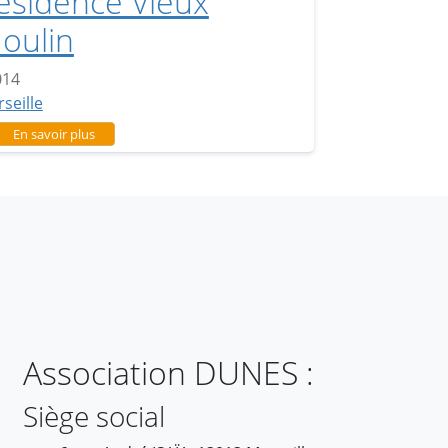
ésidence Vieux
oulin
014
seille
sur Résidence Vieux Moulin
En savoir plus
Association DUNES :
Siège social