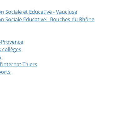
 Sociale et Educative - Vaucluse
n Sociale Educative - Bouches du Rhône
n-Provence
 collèges
s
'internat Thiers
ports