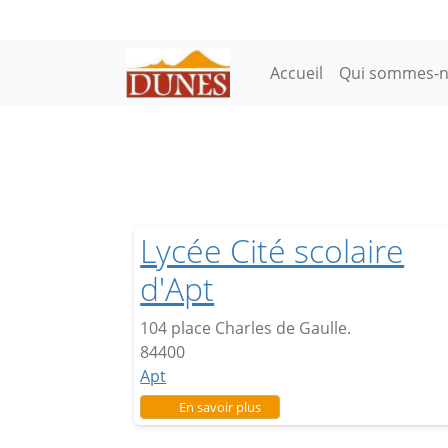
Aller au contenu principal
Main navigation
Accueil
Qui sommes-n
Lycée Cité scolaire
d'Apt
104 place Charles de Gaulle.
84400
Apt
sur Lycée Cité scolaire d'Apt
En savoir plus