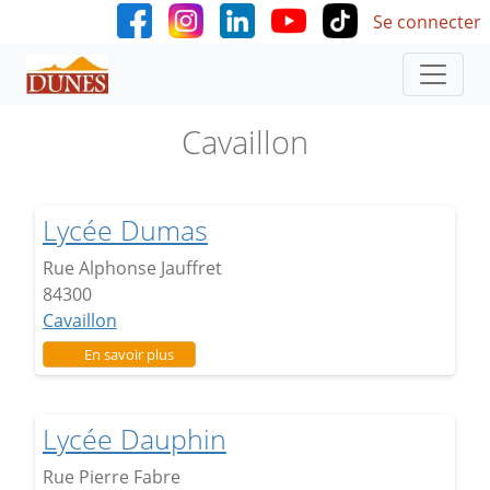
User accoun
Aller au contenu principal
Se connecter
Cavaillon
Lycée Dumas
Rue Alphonse Jauffret
84300
Cavaillon
sur Lycée Dumas
En savoir plus
Lycée Dauphin
Rue Pierre Fabre