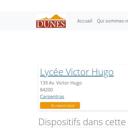
Aller au contenu principal
Main navigation
Accueil
Qui sommes-n
Lycée Victor Hugo
139 Av. Victor Hugo
84200
Carpentras
sur Lycée Victor Hugo
En savoir plus
Dispositifs dans cette 