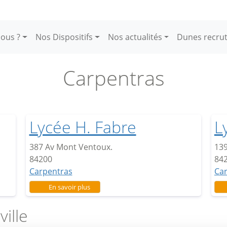
ous ?
Nos Dispositifs
Nos actualités
Dunes recru
Carpentras
Lycée H. Fabre
L
387 Av Mont Ventoux.
139
84200
84
Carpentras
Ca
sur Lycée H. Fabre
En savoir plus
ville