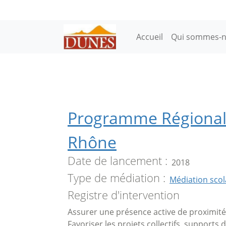
Aller au contenu principal
Main navigation
Accueil
Qui sommes-n
Programme Régional 
Rhône
Date de lancement
2018
Type de médiation
Médiation scol
Registre d'intervention
Assurer une présence active de proximité
Favoriser les projets collectifs, supports 