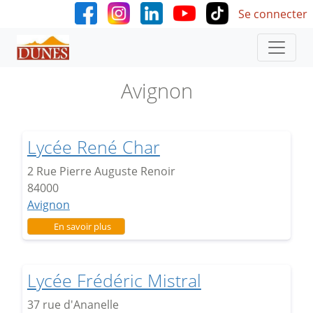
User accoun
Aller au contenu principal
Se connecter
Avignon
Lycée René Char
2 Rue Pierre Auguste Renoir
84000
Avignon
sur Lycée René Char
En savoir plus
Lycée Frédéric Mistral
37 rue d'Ananelle