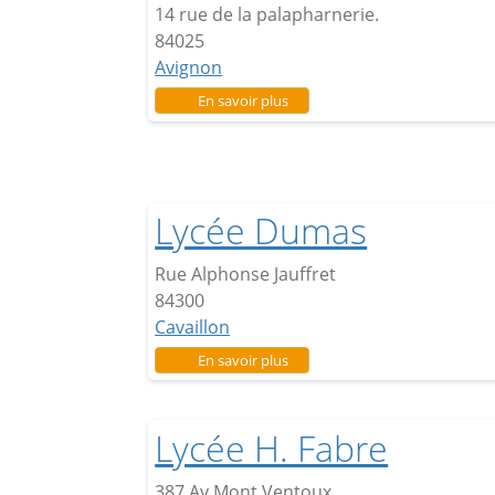
14 rue de la palapharnerie.
84025
Avignon
sur Lycée Aubanel
En savoir plus
Lycée Dumas
Rue Alphonse Jauffret
84300
Cavaillon
sur Lycée Dumas
En savoir plus
Lycée H. Fabre
387 Av Mont Ventoux.