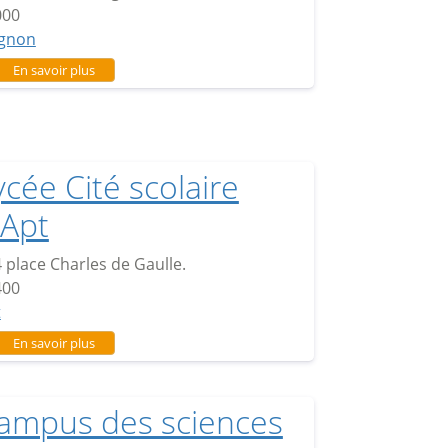
000
ignon
sur Lycée Maria Casarès
En savoir plus
ycée Cité scolaire
'Apt
 place Charles de Gaulle.
400
t
sur Lycée Cité scolaire d'Apt
En savoir plus
ampus des sciences