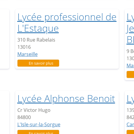
Lycée professionnel de
L
L'Estaque
J
B
310 Rue Rabelais
13016
9 B
Marseille
13
e
sur Lycée professionnel de L'Estaque
En savoir plus
Mar
Lycée Alphonse Benoit
L
Cr Victor Hugo
139
84800
84
L'Isle-sur-la-Sorgue
Ca
sur Lycée Alphonse Benoit
En savoir plus