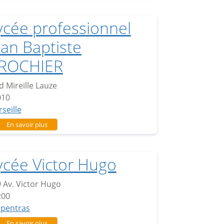
ycée professionnel
ean Baptiste
ROCHIER
d Mireille Lauze
010
seille
sur Lycée professionnel Jean Baptiste BROCHIER
En savoir plus
ycée Victor Hugo
 Av. Victor Hugo
200
rpentras
sur Lycée Victor Hugo
En savoir plus