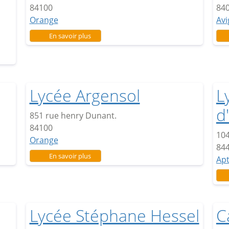
84100
84
Orange
Av
sur Lycée Aristide Briand
En savoir plus
Lycée Argensol
L
d
851 rue henry Dunant.
84100
104
Orange
84
sur Lycée Argensol
En savoir plus
Ap
Lycée Stéphane Hessel
C