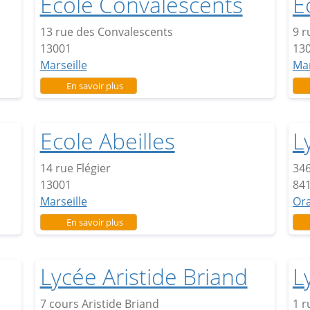
Ecole Convalescents
E
13 rue des Convalescents
9 r
13001
13
Marseille
Mar
sur Ecole Convalescents
En savoir plus
Ecole Abeilles
L
14 rue Flégier
346
13001
84
Marseille
Or
sur Ecole Abeilles
En savoir plus
Lycée Aristide Briand
L
7 cours Aristide Briand
1 r