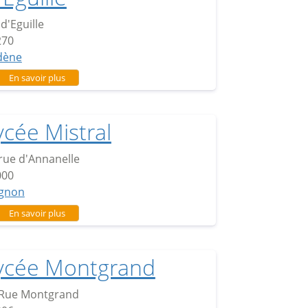
 d'Eguille
270
dène
sur Lycée Domaine D'Eguille
En savoir plus
ycée Mistral
rue d'Annanelle
000
ignon
sur Lycée Mistral
En savoir plus
ycée Montgrand
 Rue Montgrand