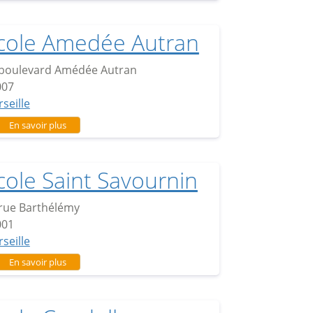
cole Amedée Autran
 boulevard Amédée Autran
007
seille
sur Ecole Amedée Autran
En savoir plus
cole Saint Savournin
rue Barthélémy
001
seille
sur Ecole Saint Savournin
En savoir plus