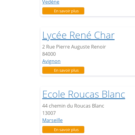
Vedène
sur Lycée du Domaine d’Eguille
En savoir plus
Lycée René Char
2 Rue Pierre Auguste Renoir
84000
Avignon
sur Lycée René Char
En savoir plus
Ecole Roucas Blanc
44 chemin du Roucas Blanc
13007
Marseille
sur Ecole Roucas Blanc
En savoir plus