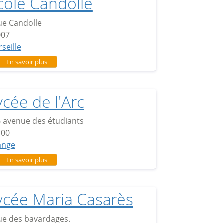
cole Candolle
ue Candolle
007
seille
sur Ecole Candolle
En savoir plus
ycée de l'Arc
 avenue des étudiants
100
ange
sur Lycée de l'Arc
En savoir plus
ycée Maria Casarès
ue des bavardages.