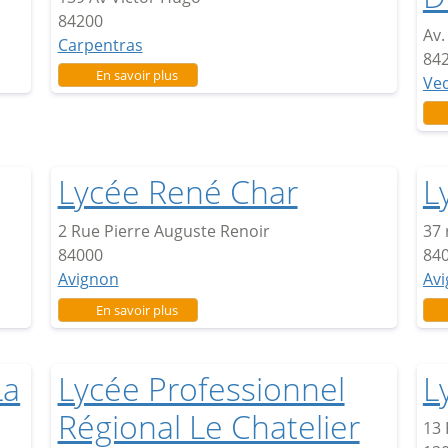
84200
Av.
Carpentras
84
sur Lycée V.Hugo
En savoir plus
Ve
Lycée René Char
L
2 Rue Pierre Auguste Renoir
37 
84000
84
Avignon
Av
sur Lycée René Char
En savoir plus
La
Lycée Professionnel
L
Régional Le Chatelier
13