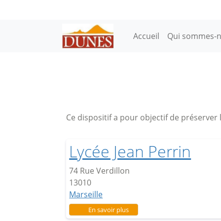
Aller au contenu principal
Main navigation
Accueil
Qui sommes-n
Ce dispositif a pour objectif de préserver 
Lycée Jean Perrin
74 Rue Verdillon
13010
Marseille
sur Lycée Jean Perrin
En savoir plus