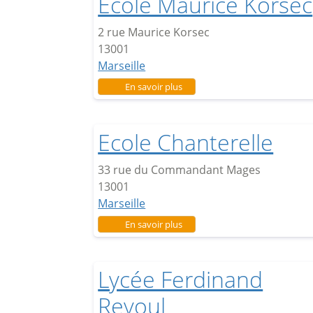
Ecole Maurice Korsec
2 rue Maurice Korsec
13001
Marseille
sur Ecole Maurice Korsec
En savoir plus
Ecole Chanterelle
33 rue du Commandant Mages
13001
Marseille
sur Ecole Chanterelle
En savoir plus
Lycée Ferdinand
Revoul