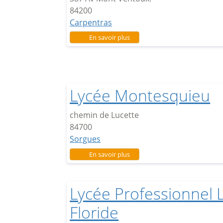
84200
Carpentras
sur Lycée H. Fabre
En savoir plus
Lycée Montesquieu
chemin de Lucette
84700
Sorgues
sur Lycée Montesquieu
En savoir plus
Lycée Professionnel 
Floride