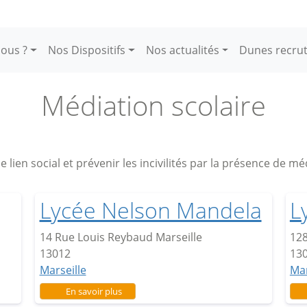
ous ?
Nos Dispositifs
Nos actualités
Dunes recru
Médiation scolaire
le lien social et prévenir les incivilités par la présence de m
Lycée Nelson Mandela
L
14 Rue Louis Reybaud Marseille
128
13012
13
Marseille
Mar
sur Lycée Nelson Mandela
En savoir plus