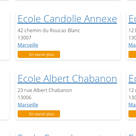
Ecole Candolle Annexe
E
42 chemin du Roucas Blanc
12
13007
13
Marseille
Mar
sur Ecole Candolle Annexe
En savoir plus
Ecole Albert Chabanon
E
23 rue Albert Chabanon
12 
13006
13
Marseille
Mar
sur Ecole Albert Chabanon
En savoir plus