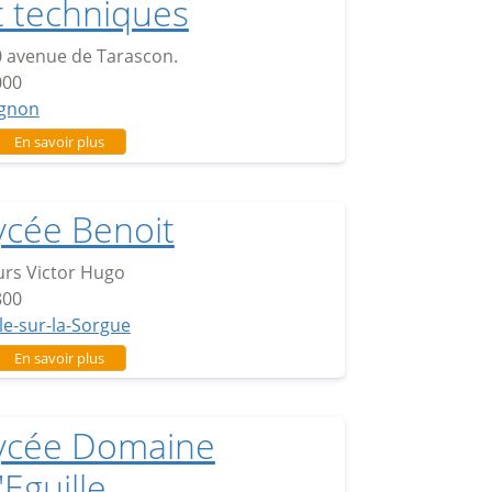
t techniques
 avenue de Tarascon.
000
ignon
sur Campus des sciences et techniques
En savoir plus
ycée Benoit
rs Victor Hugo
800
sle-sur-la-Sorgue
sur Lycée Benoit
En savoir plus
ycée Domaine
'Eguille