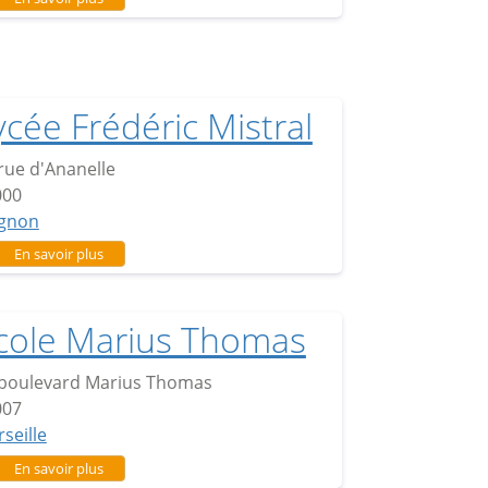
ycée Frédéric Mistral
rue d'Ananelle
000
ignon
sur Lycée Frédéric Mistral
En savoir plus
cole Marius Thomas
 boulevard Marius Thomas
007
seille
sur Ecole Marius Thomas
En savoir plus