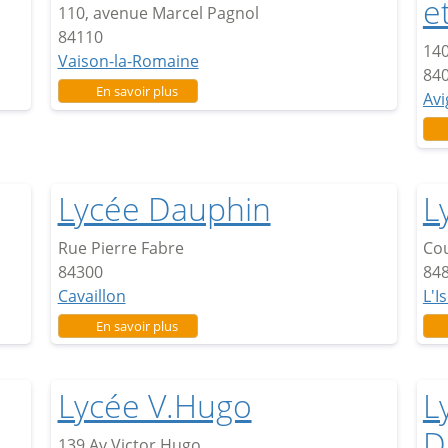
e
110, avenue Marcel Pagnol
84110
140
Vaison-la-Romaine
84
sur Lycée Stéphane Hessel
En savoir plus
Av
Lycée Dauphin
L
Rue Pierre Fabre
Cou
84300
84
Cavaillon
L'I
sur Lycée Dauphin
En savoir plus
Lycée V.Hugo
L
D
139 Av Victor Hugo