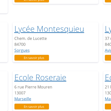
s
Lycée Montesquieu
L
Chem. de Lucette
37 
84700
84
Sorgues
Av
sur Lycée Montesquieu
En savoir plus
Ecole Roseraie
E
6 rue Pierre Mouren
21
13007
13
Marseille
Mar
sur Ecole Roseraie
En savoir plus