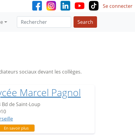
User accoun
Se connecter
Search
te
édiateurs sociaux devant les collèges.
ycée Marcel Pagnol
 Bd de Saint-Loup
010
seille
sur Lycée Marcel Pagnol
En savoir plus