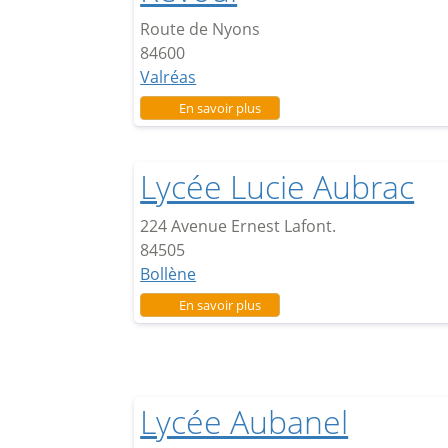
Route de Nyons
84600
Valréas
sur Lycée Ferdinand Revoul
En savoir plus
Lycée Lucie Aubrac
224 Avenue Ernest Lafont.
84505
Bollène
sur Lycée Lucie Aubrac
En savoir plus
Lycée Aubanel