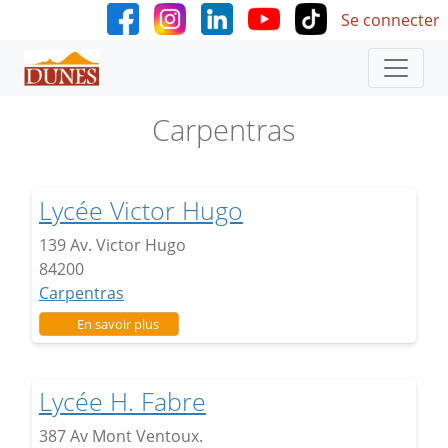
User accoun
Aller au contenu principal
Se connecter
Carpentras
Lycée Victor Hugo
139 Av. Victor Hugo
84200
Carpentras
sur Lycée Victor Hugo
En savoir plus
Lycée H. Fabre
387 Av Mont Ventoux.