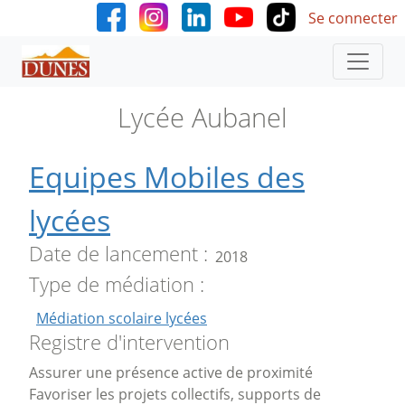
User accoun
Aller au contenu principal
Se connecter
Lycée Aubanel
Equipes Mobiles des
lycées
Date de lancement
2018
Type de médiation
Médiation scolaire lycées
Registre d'intervention
Assurer une présence active de proximité
Favoriser les projets collectifs, supports de