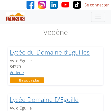
User accoun
Aller au contenu principal
Se connecter
Vedène
Lycée du Domaine d’Eguilles
Av. d'Eguille
84270
Vedène
sur Lycée du Domaine d’Eguilles
En savoir plus
Lycée Domaine D'Eguille
Av. d'Eguille