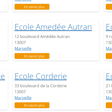
sur Ecole Saint Savournin
En savoir plus
Ecole Amedée Autran
E
12 boulevard Amédée Autran
9 r
13007
13
Marseille
Mar
sur Ecole Amedée Autran
En savoir plus
xe
Ecole Corderie
E
33 boulevard de la Corderie
21
13007
13
Marseille
Mar
sur Ecole Corderie
En savoir plus