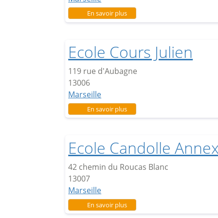
sur Ecole Maurice Korsec
En savoir plus
Ecole Cours Julien
119 rue d'Aubagne
13006
Marseille
sur Ecole Cours Julien
En savoir plus
Ecole Candolle Anne
42 chemin du Roucas Blanc
13007
Marseille
sur Ecole Candolle Annexe
En savoir plus