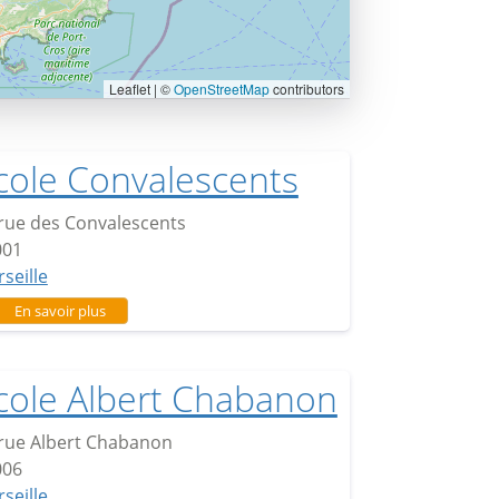
Leaflet | ©
OpenStreetMap
contributors
cole Convalescents
rue des Convalescents
001
seille
sur Ecole Convalescents
En savoir plus
cole Albert Chabanon
rue Albert Chabanon
006
seille