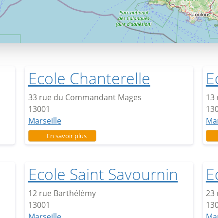
Ecole Chanterelle
E
33 rue du Commandant Mages
13 
13001
13
Marseille
Mar
sur Ecole Chanterelle
En savoir plus
Ecole Saint Savournin
E
12 rue Barthélémy
23 
13001
13
Marseille
Mar