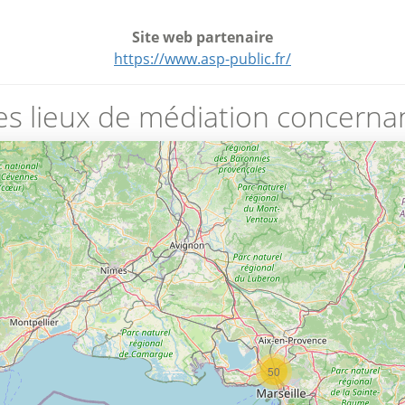
Site web partenaire
https://www.asp-public.fr/
es lieux de médiation concernan
50