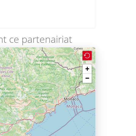
t ce partenairiat
+
−