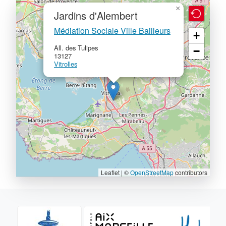
×
Jardins d'Alembert
Médiation Sociale Ville Bailleurs
+
All. des Tulipes
−
13127
Vitrolles
Leaflet | ©
OpenStreetMap
contributors