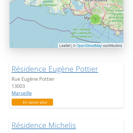
3
Leaflet | ©
OpenStreetMap
contributors
Résidence Eugène Pottier
Rue Eugène Pottier
13003
Marseille
sur Résidence Eugène Pottier
En savoir plus
Résidence Michelis