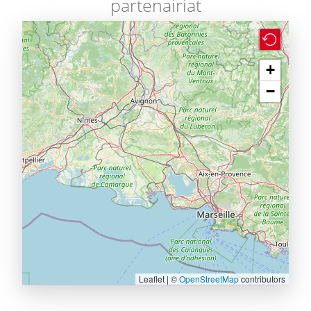
partenairiat
+
−
Leaflet | ©
OpenStreetMap
contributors