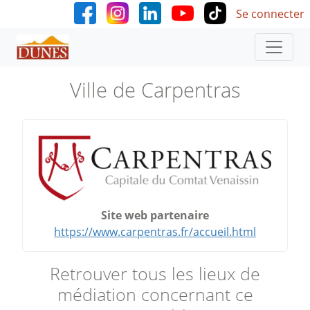
User accoun
Aller au contenu principal
Se connecter
Ville de Carpentras
Site web partenaire
https://www.carpentras.fr/accueil.html
Retrouver tous les lieux de
médiation concernant ce