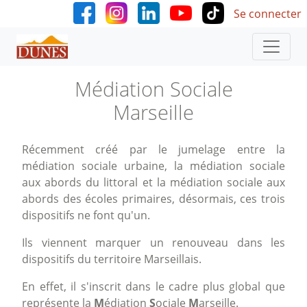
User accoun
Aller au contenu principal
Se connecter
Médiation Sociale
Marseille
Récemment créé par le jumelage entre la
médiation sociale urbaine, la médiation sociale
aux abords du littoral et la médiation sociale aux
abords des écoles primaires, désormais, ces trois
dispositifs ne font qu'un.
Ils viennent marquer un renouveau dans les
dispositifs du territoire Marseillais.
En effet, il s'inscrit dans le cadre plus global que
représente la
M
édiation
S
ociale
M
arseille.