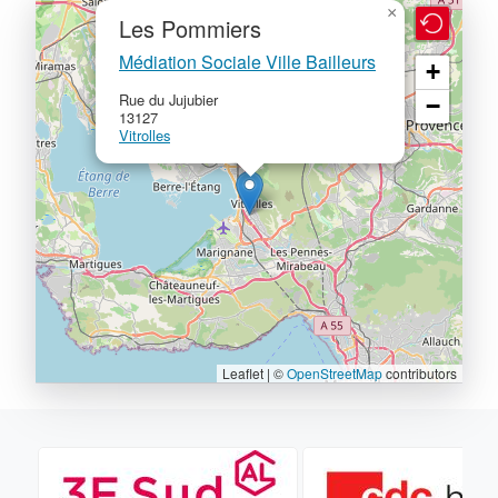
×
Les Pommiers
Médiation Sociale Ville Bailleurs
+
Rue du Jujubier
−
13127
Vitrolles
Leaflet | ©
OpenStreetMap
contributors