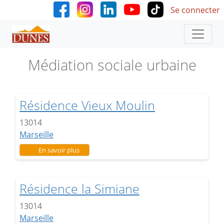
User accoun
Aller au contenu principal
Se connecter
Médiation sociale urbaine
Résidence Vieux Moulin
13014
Marseille
sur Résidence Vieux Moulin
En savoir plus
Résidence la Simiane
13014
Marseille