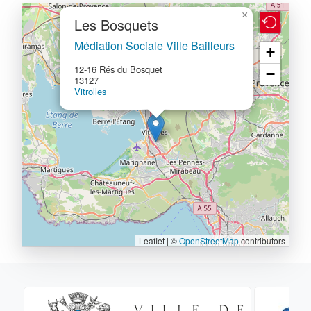
×
Les Bosquets
Médiation Sociale Ville Bailleurs
+
12-16 Rés du Bosquet
−
13127
Vitrolles
Leaflet | ©
OpenStreetMap
contributors