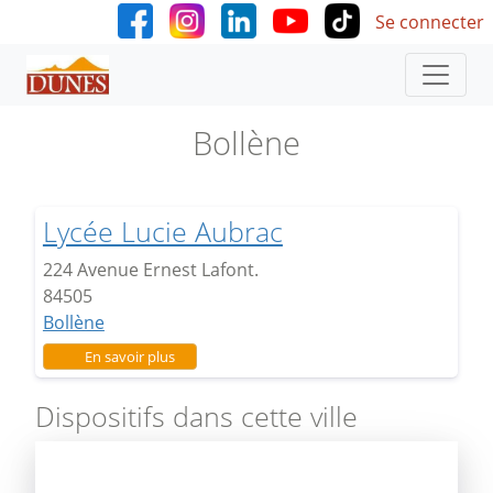
User accoun
Aller au contenu principal
Se connecter
Bollène
Lycée Lucie Aubrac
224 Avenue Ernest Lafont.
84505
Bollène
sur Lycée Lucie Aubrac
En savoir plus
Dispositifs dans cette ville