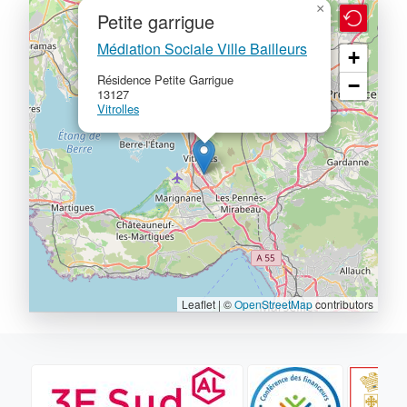
×
Petite garrigue
Médiation Sociale Ville Bailleurs
+
Résidence Petite Garrigue
−
13127
Vitrolles
Leaflet | ©
OpenStreetMap
contributors