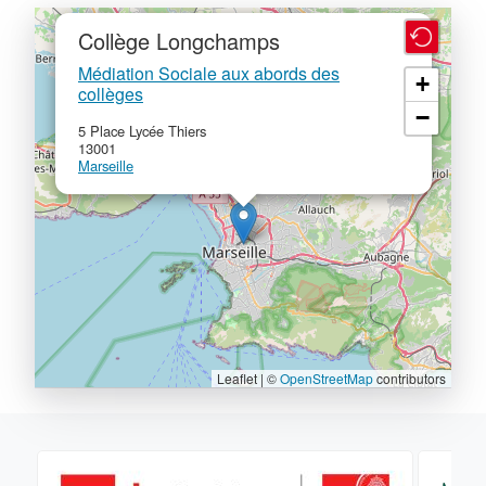
×
Collège Longchamps
Médiation Sociale aux abords des
+
collèges
−
5 Place Lycée Thiers
13001
Marseille
Leaflet | ©
OpenStreetMap
contributors