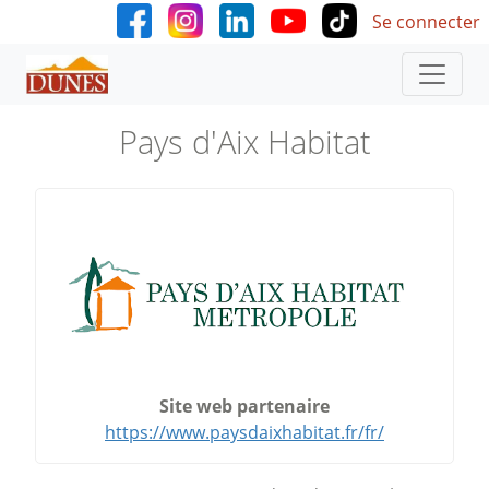
User accoun
Aller au contenu principal
Se connecter
Pays d'Aix Habitat
Site web partenaire
https://www.paysdaixhabitat.fr/fr/