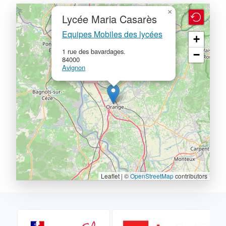
×
Lycée Maria Casarès
Equipes Mobiles des lycées
+
1 rue des bavardages.
−
84000
Avignon
Leaflet | ©
OpenStreetMap
contributors