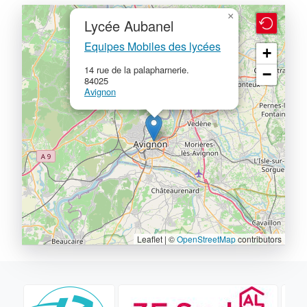
×
Lycée Aubanel
Equipes Mobiles des lycées
+
14 rue de la palapharnerie.
−
84025
Avignon
Leaflet | ©
OpenStreetMap
contributors