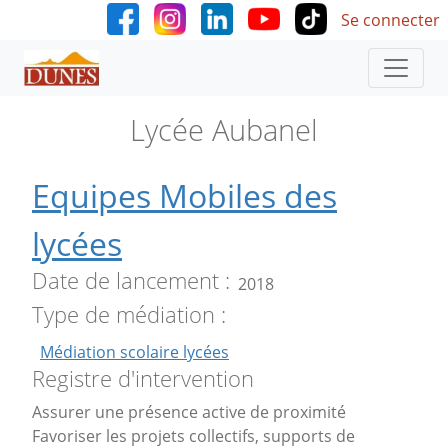
User accoun
Aller au contenu principal
Se connecter
Lycée Aubanel
Equipes Mobiles des
lycées
Date de lancement
2018
Type de médiation
Médiation scolaire lycées
Registre d'intervention
Assurer une présence active de proximité
Favoriser les projets collectifs, supports de