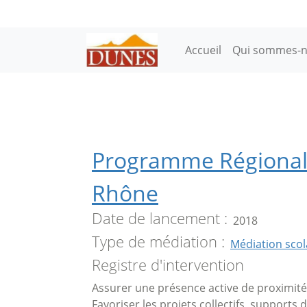
Aller au contenu principal
Main navigation
Accueil
Qui sommes-n
Programme Régional 
Rhône
Date de lancement
2018
Type de médiation
Médiation scol
Registre d'intervention
Assurer une présence active de proximité
Favoriser les projets collectifs, supports 