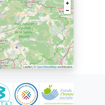
+
−
Leaflet | ©
OpenStreetMap
contributors