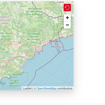
+
−
Leaflet | ©
OpenStreetMap
contributors