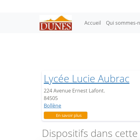
Aller au contenu principal
Main navigation
Accueil
Qui sommes-n
Lycée Lucie Aubrac
224 Avenue Ernest Lafont.
84505
Bollène
sur Lycée Lucie Aubrac
En savoir plus
Dispositifs dans cette 