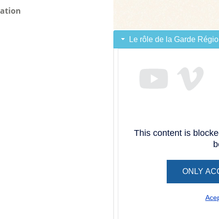
iation
Le rôle de la Garde Régio
This content is block
b
ONLY AC
Acep