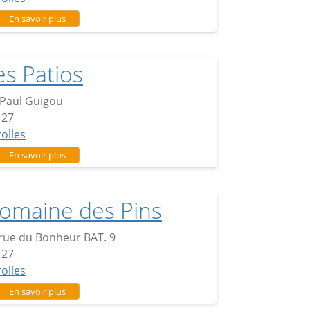
sur Les Pignes
En savoir plus
es Patios
Paul Guigou
127
rolles
sur Les Patios
En savoir plus
omaine des Pins
rue du Bonheur BAT. 9
127
rolles
sur Domaine des Pins
En savoir plus