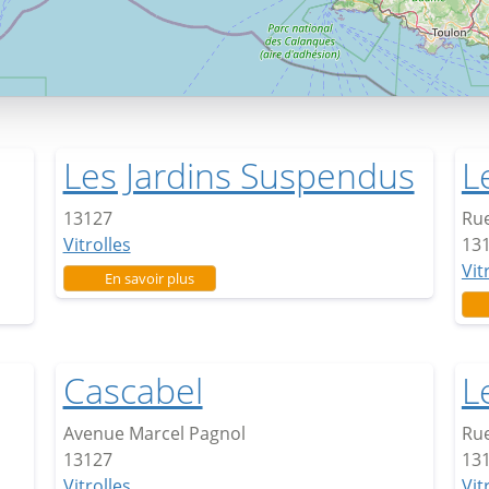
Les Jardins Suspendus
L
13127
Rue
Vitrolles
13
Vit
sur Les Jardins Suspendus
En savoir plus
Cascabel
L
Avenue Marcel Pagnol
Rue
13127
13
Vitrolles
Vit