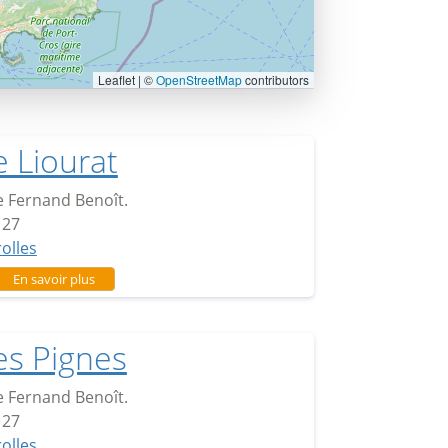
Leaflet | ©
OpenStreetMap
contributors
e Liourat
 Fernand Benoît.
127
rolles
sur Le Liourat
En savoir plus
es Pignes
 Fernand Benoît.
127
rolles