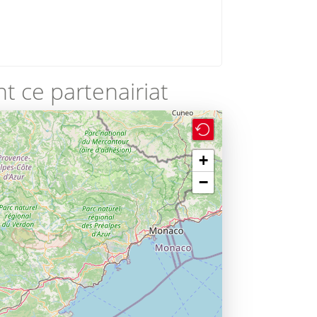
t ce partenairiat
+
−