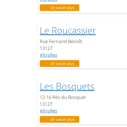
sur Terra Caleia
En savoir plus
Le Roucassier
Rue Fernand Benoît.
13127
Vitrolles
sur Le Roucassier
En savoir plus
Les Bosquets
12-16 Rés du Bosquet
13127
Vitrolles
sur Les Bosquets
En savoir plus