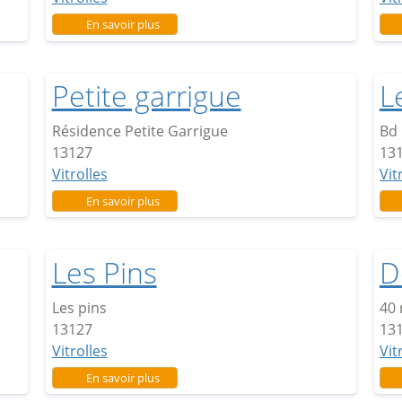
sur Cascabel
En savoir plus
Petite garrigue
L
Résidence Petite Garrigue
Bd 
13127
13
Vitrolles
Vit
sur Petite garrigue
En savoir plus
Les Pins
D
Les pins
40 
13127
13
Vitrolles
Vit
sur Les Pins
En savoir plus