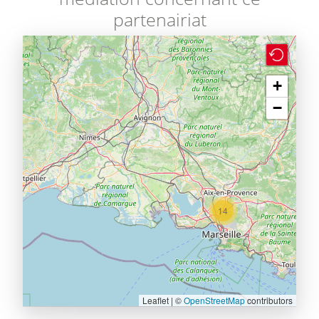
partenairiat
+
−
14
Leaflet | ©
OpenStreetMap
contributors