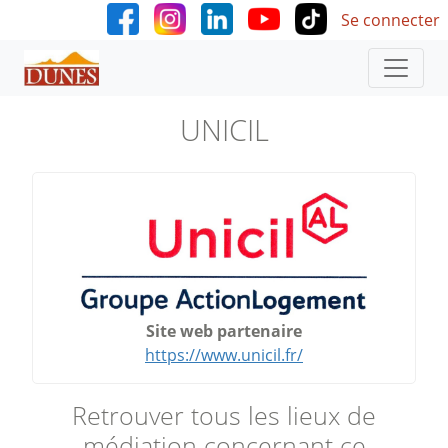
User accoun
Aller au contenu principal
Se connecter
UNICIL
Site web partenaire
https://www.unicil.fr/
Retrouver tous les lieux de
médiation concernant ce