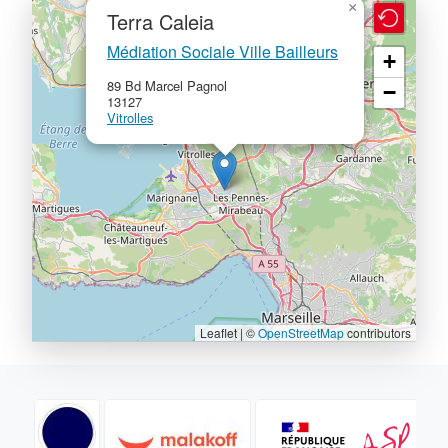
×
Terra Caleia
Médiation Sociale Ville Bailleurs
+
89 Bd Marcel Pagnol
−
13127
Vitrolles
Leaflet | ©
OpenStreetMap
contributors